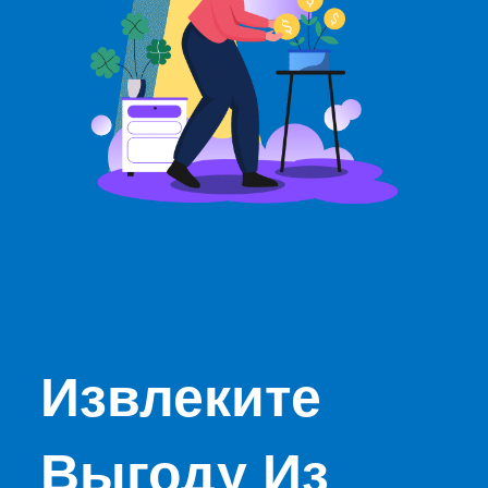
Извлеките
Выгоду Из