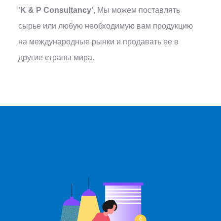
'K & P Consultancy',
Мы можем поставлять
сырье или любую необходимую вам продукцию
на международные рынки и продавать ее в
другие страны мира.