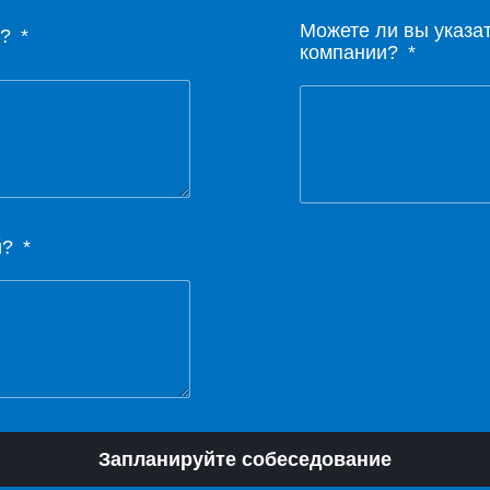
Можете ли вы указа
е?
компании?
й?
Запланируйте собеседование