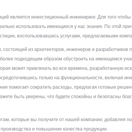
ций является инвестиционный инжиниринг. Для того чтобы
авильно использовать имеющиеся у нас знания. По этой пр
стиции, воспользовавшись услугами, предлагаемыми комп
 состоящей из архитекторов, инженеров и разработчиков п
иболее подходящим образом обустроить на имеющемся уча
орая может привлекать во все времена, разработанную иск
осредоточившись только на функциональности, включая ин
ия помогает сократить расходы, предлагая готовые реше
можете быть уверены, что будете спокойны и безопасны бла
угам, которые вы получите от нашей компании; добавляя п
 производства и повышение качества продукции.