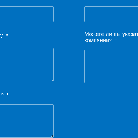
Можете ли вы указа
е?
компании?
й?