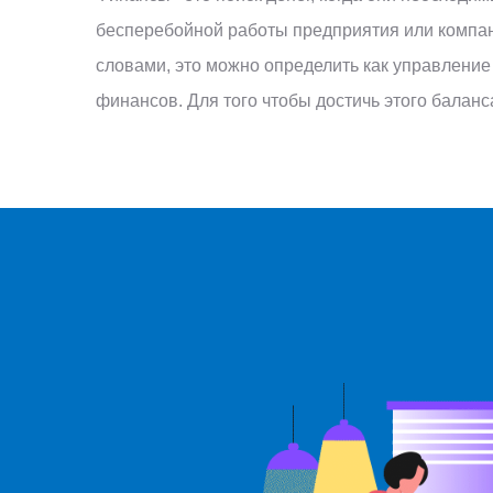
бесперебойной работы предприятия или компан
словами, это можно определить как управление
финансов. Для того чтобы достичь этого балан